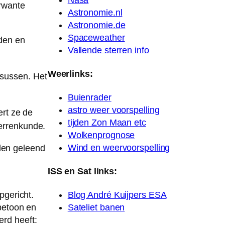
Nasa
erwante
Astronomie.nl
Astronomie.de
Spaceweather
den en
Vallende sterren info
Weerlinks:
sussen. Het
Buienrader
astro weer voorspelling
ert ze de
tijden Zon Maan etc
errenkunde.
Wolkenprognose
Wind en weervoorspelling
eden geleend
ISS en Sat links:
Blog André Kuijpers ESA
pgericht.
Sateliet banen
betoon en
rd heeft: