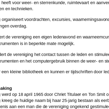
g heeft voor weer- en sterrenkunde, ruimtevaart en aanv
n en technieken.
g organiseert voordrachten, excursies, waarnemingsavon
ngen overdag.
ert de vereniging een eigen ledenavond en waarneemcur
trumenten is in beperkte mate mogelijk.
ert de vereniging het contact tussen de leden en stimule
trumenten en het computergebruik binnen de weer- en st
r een kleine bibliotheek en kunnen er tijdschriften door l
aking
 werd op 18 april 1965 door Chriet Titulaer en Ton Smit o
 kreeg de huidige naam bij haar 25-jarig bestaan als eer
enis aan een man die de vereniging ongekend gestimulee