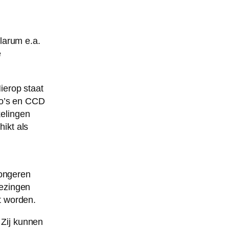
llarum e.a.
e
ierop staat
oto’s en CCD
elingen
ikt als
jongeren
lezingen
t worden.
 Zij kunnen