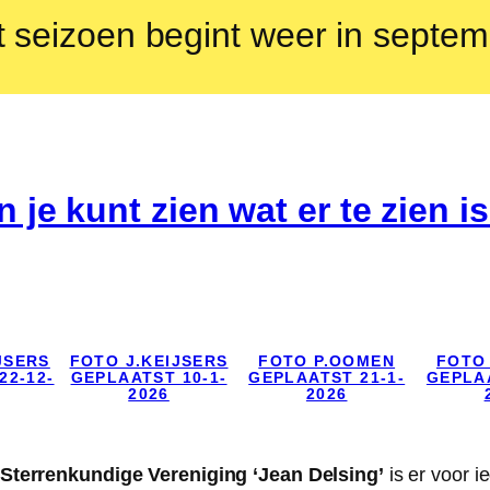
 seizoen begint weer in septe
en je kunt zien wat er te zien 
JSERS
FOTO J.KEIJSERS
FOTO P.OOMEN
FOTO
22-12-
GEPLAATST 10-1-
GEPLAATST 21-1-
GEPLAA
2026
2026
Sterrenkundige Vereniging ‘Jean Delsing’
is er voor i