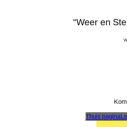
“Weer en Ste
W
Kom 
Thuis pagina
Le