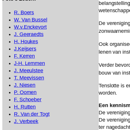
belangstellin
wetenschappe
R. Boers
W. Van Bussel
De verenigin
W.v.Enckevort
zonwaarnemi
J. Geeraedts
H. Houkes
Ook organise
J.Keijsers
lenen van ins
F. Kerren
J-H. Lemmen
Verder bevord
J. Meeulstee
bouw van ins
T. Meevissen
J. Niesen
Tenslotte is e
P. Oomen
worden.
F. Schoeber
Een kennism
H. Rutten
De vereniging
R. Van der Togt
De vereniging
J. Verbeek
ter nagedacht