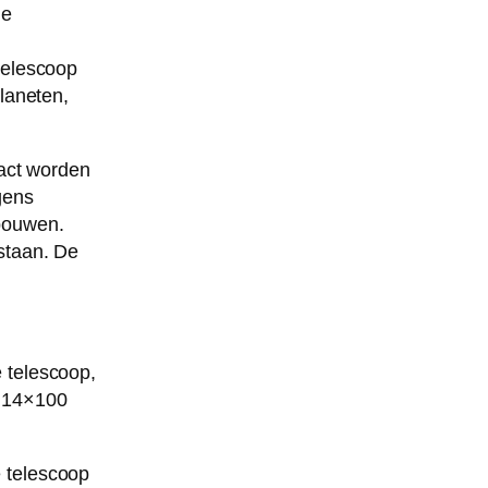
de
telescoop
planeten,
tact worden
gens
 bouwen.
jstaan. De
 telescoop,
n 14×100
e telescoop