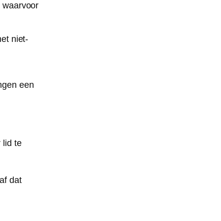
n waarvoor
et niet-
ingen een
lid te
af dat