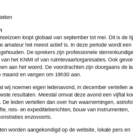
teiten
n
enseizoen loopt globaal van september tot mei. Dit is de t
e amateur het meest actief is. In deze periode wordt een 
gehouden. De sprekers zijn professionele sterrenkundig
van het KNMI of van ruimtevaartorganisaties. Ook gevo
en aan het woord. De voordrachten zijn doorgaans de la
de maand en vangen om 19h30 aan.
at wij noemen eigen ledenavond, in december vertellen a
wste resultaten. Meestal omvat deze avond een vijftal ko
. De leden vertellen dan over hun waarnemingen, astrofot
fie, reis- en expeditieberichten, bouw van instrumenten,
nstraties enzovoorts.
ten worden aangekondigd op de website, lokale pers en