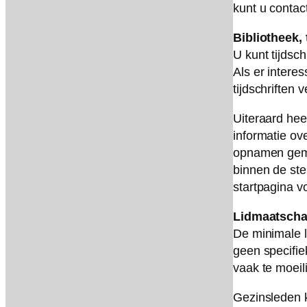
kunt u conta
Bibliotheek, 
U kunt tijdsc
Als er intere
tijdschriften 
Uiteraard hee
informatie ov
opnamen gema
binnen de ste
startpagina v
Lidmaatsch
De minimale le
geen specifie
vaak te moeil
Gezinsleden k