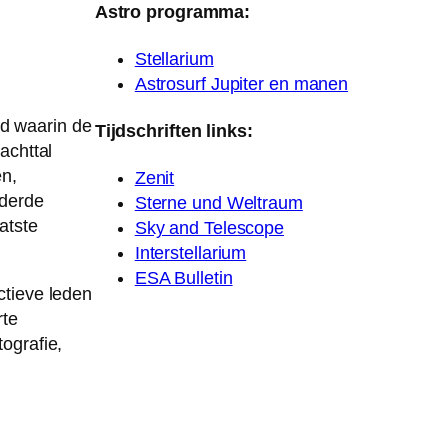
Astro programma:
Stellarium
Astrosurf Jupiter en manen
ijd waarin de
Tijdschriften links:
achttal
en,
Zenit
rderde
Sterne und Weltraum
atste
Sky and Telescope
Interstellarium
ESA Bulletin
ctieve leden
rte
ografie,