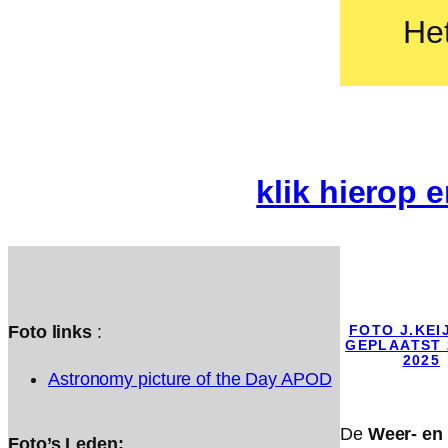
Het
klik hierop 
FOTO J.KEI
Foto links
:
GEPLAATST 
2025
Astronomy picture of the Day APOD
De
Weer- en 
Foto’s Leden: