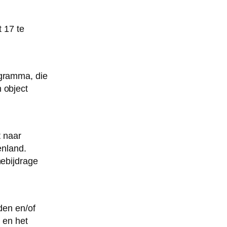
 17 te
rogramma, die
n object
t naar
enland.
ebijdrage
den en/of
 en het