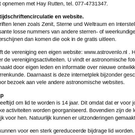
ct opnemen met Hay Rutten, tel. 077-4731347.
tijdschriftencirculatie en website.
hriften lenen zoals Zenit, Sterne und Weltraum en Interste
ssante losse nummers van andere sterren- of weerkundig
verschijnen dan komen die ook in de gratis uitleen.
ft de vereniging een eigen website: www.astrovenlo.nl . H
er de verenigingsactiviteiten. U vindt er astronomische f
akt door eigen leden en informatie over nieuwe ontwikk
rrenkunde. Daarnaast is deze internetplek bijzonder gesch
oor bezoek aan vele andere astronomische websites.
ap
eftijd om lid te worden is 14 jaar. Dit omdat dat er voor 
ke activiteiten worden georganiseerd. Bovendien zijn de 
ijk voor hen. Natuurlijk kunnen er uitzonderingen gemaak
unnen voor een sterk gereduceerde bijdrage lid worden.