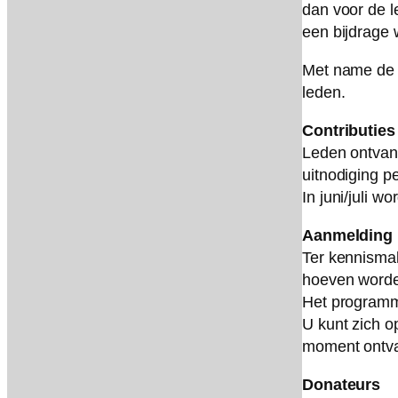
dan voor de l
een bijdrage 
Met name de e
leden.
Contributies
Leden ontvan
uitnodiging pe
In juni/juli 
Aanmelding
Ter kennismak
hoeven word
Het programm
U kunt zich o
moment ontvan
Donateurs