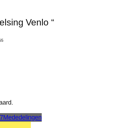
lsing Venlo “
65
aard.
7
Mededelingen