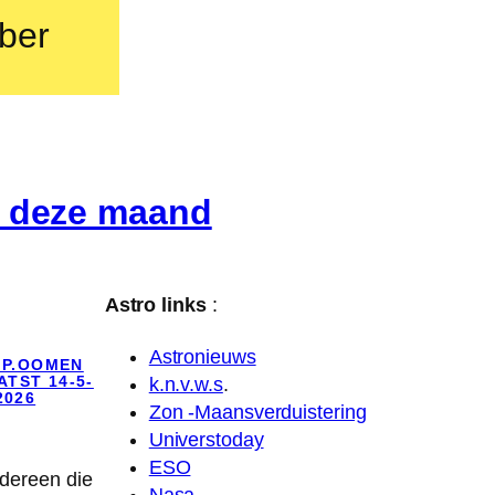
mber
is deze maand
Astro links
:
Astronieuws
 P.OOMEN
TST 14-5-
k.n.v.w.s
.
2026
Zon -Maansverduistering
Universtoday
ESO
edereen die